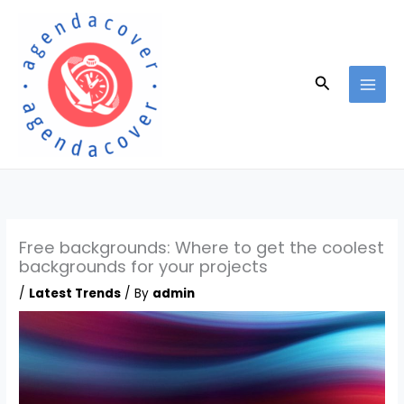
Skip
to
content
Search
Free backgrounds: Where to get the coolest
backgrounds for your projects
/
Latest Trends
/ By
admin